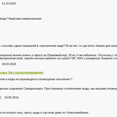
 12.10.2015
а воду? Квартира коммунальная.
способы сдачи показаний в электронном виде? Если нет, то где взять бланки для пок
оказаний можно взять в офисе на Первомайской, 20 во 2-ом кабинете. Листочки с 
лектронном виде, заведя личный кабинет на сайте ГИС ЖКХ и прикрепив Лицевой сче
 28.03.2018
воды без предупреждения
ргии и воды не производится оповещение населения ?
ярское отделение Самараэнерго. При плановых отключениях воды, мы вешаем оповещ
р
) 24.05.2016
ости оплаты газа, света, воды в частном доме пгт Новосемейкино