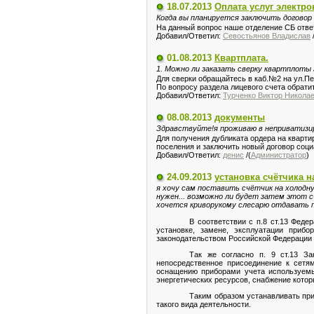
18.07.2013
Оплата услуг электро
Когда вы планируется заключить договор 
На данный вопрос наше отделение СБ ответ
Добавил/Ответил:
Севостьянов Владислав
/
01.08.2013
Квартплата.
1. Можно ли заказать сверку квартплоты з
Для сверки обращайтесь в каб.№2 на ул.П
По вопросу раздела лицевого счета обрати
Добавил/Ответил:
Турченко Виктор Никола
08.08.2013
документы
Здравствуйте!я проживаю в неприватизи
Для получения дубликата ордера на кварт
поселения и заключить новый договор соци
Добавил/Ответил:
денис
/(
Администратор
)
24.09.2013
установка счётчика н
я хочу сам поставить счётчик на холодн
нужен... возможно ли будет затем этот 
хочется криворукому слесарю отдавать п
В соответствии с п.8 ст.13 Фед
установке, замене, эксплуатации приб
законодательством Российской Федерации 
Так же согласно п. 9 ст.13 З
непосредственное присоединение к сетя
оснащению приборами учета используемых
энергетических ресурсов, снабжение кото
Таким образом устанавливать пр
такого вида деятельности.