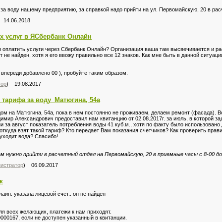
те за воду нашему предприятию, за справкой надо прийти на ул. Первомайскую, 20 в ра
 14.06.2018
 услуг в ЯСбербанк Онлайн
 оплатить услуги через Сбербанк Онлайн? Организация ваша там высвечивается и ра
т не найден, хотя я его ввожу правильно все 12 знаков. Как мне быть в данной ситуаци
( впереди добавлено 00 ), пробуйте таким образом.
тор
) 19.08.2017
 тарифа за воду_Матюгина, 54а
дом на Матюгина, 54а, пока в нем постоянно не проживаем, делаем ремонт (фасада). В
ир Александрович предоставил нам квитанцию от 02.08.2017г. за июль, в которой за
ии за август показатель потребления воды 41 куб.м., хотя по факту было использовано
: откуда взят такой тариф? Кто передает Вам показания счетчиков? Как проверить пра
уходит вода? Спасибо!
 нужно прийти в расчетный отдел на Первомайскую, 20 в приемные часы с 8-00 до 
истратор
) 06.09.2017
к
аин. указала лицевой счет.. он не найден
я всех желающих, платежи к нам приходят.
000167, если не доступен указанный в квитанции.