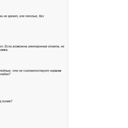
и не греют, еле теплые, без
ел. Если возможна электронная оплата, не
сумма.
холодные, что не соответствует нормам
оладка?
д полив?