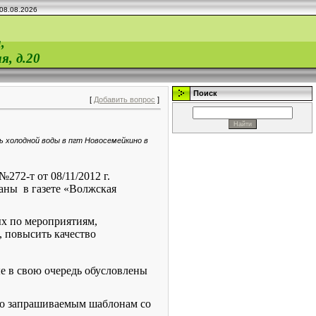
08.08.2026
,
я, д.20
Поиск
[
Добавить вопрос
]
ь холодной воды в пгт Новосемейкино в
№272-т от 08/11/2012 г.
ваны
в газете «Волжская
ых по мероприятиям,
 повысить качество
е в свою очередь обусловлены
 по запрашиваемым шаблонам со