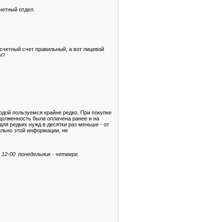
счетный отдел.
счетный счет правильный, а вот лицевой
и?
одой пользуемся крайне редко. При покупке
долженность была оплачена ранее и на
 для редких нужд в десятки раз меньше - от
вильно этой информации, не
12-00 понедельник - четверг.