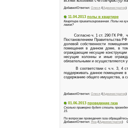
всеми копиями счетов-фактур на
Добавил/Ответил:
Олеся
/(
Администратор
)
11.04.2013
полы в квартире
Квартира приватизированная. Полы на ку
лагов?
Согласно ч. 1 ст. 290 ГК РФ,
ч
Постановлением Правительства РФ 
долевой собственности помещения
помещения в данном доме, в том
ограждающие несущие конструкции 
несущие колонны и иные огражд
обязательными и осуществляются у
В соответствии с ч.ч. 3, 4 
поддерживать данное помещение в 
содержанию общего имущества, а с
Добавил/Ответил:
Олеся
/(
Администратор
)
01.06.2013
проведение газа
Сколько примерно будет стоить проведен
15.
По вопросам проведения газа обращайтесь 
Добавил/Ответил:
Яна
/(
Администратор
) 0