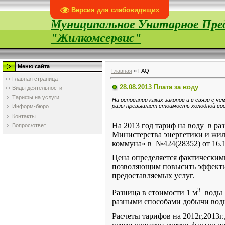
Версия для слабовидящих
Муниципальное Унитарное Пре
"Жилкомсервис"
Меню сайта
Главная
» FAQ
Главная страница
28.08.2013
Плата за воду
Виды деятельности
Тарифы на услуги
На основании каких законов и в связи с 
разы превышает стоимость холодной вод
Информ-бюро
Контакты
На 2013 год тариф на воду
в ра
Вопрос/ответ
Министерства энергетики и жил
коммуна» в
№424(28352) от 16.1
Цена определяется фактическим
позволяющим повысить эффектив
предоставляемых услуг.
3
Разница в стоимости 1 м
воды
разными способами добычи воды
Расчеты тарифов на 2012г,2013