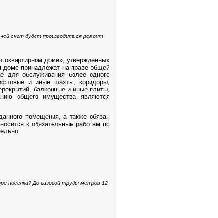
а чей счет будет производиться ремонт
многоквартирном доме», утвержденных
м доме принадлежат на праве общей
ые для обслуживания более одного
ифтовые и иные шахты, коридоры,
рекрытий, балконные и иные плиты,
анию общего имущества являются
данного помещения, а также обязан
носится к обязательным работам по
ельно.
ре поселка? До газовой трубы метров 12-