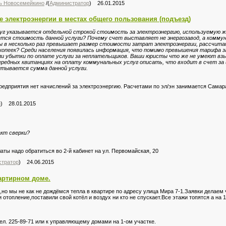
ль Новосемейкино
/(
Администратор
) 26.01.2015
е электроэнергии в местах общего пользования (подъезд)
уг указывается отдельной строкой стоимость за электроэнергию, используемую 
ается стоимость данной услуги? Почему счет выставляет не энергозавод, а комму
ы в несколько раз превышает размер стоимости затрат электроэнергии, рассчита
90 копеек? Среди населения появилась информация, что помимо превышения тарифа з
и убытки по оплате услуги за неплательщиков. Ваши юристы что же не умеют взы
редных квитанциях на оплату коммунальных услуг описать, что входит в счет за 
читывается сумма данной услуги.
предприятия нет начислений за электроэнергию. Расчетами по эл/эн занимается Самар
р
) 28.01.2015
акт сверки?
аты надо обратиться во 2-й кабинет на ул. Первомайская, 20
стратор
) 24.06.2015
артирном доме.
но мы не как не дождёмся тепла в квартире по адресу улица Мира 7-1.Заявки делаем ч
 отопление,поставили свой котёл и воздух ни кто не спускает.Все этажи топятся а на 1
л. 225-89-71 или к управляющему домами на 1-ом участке.