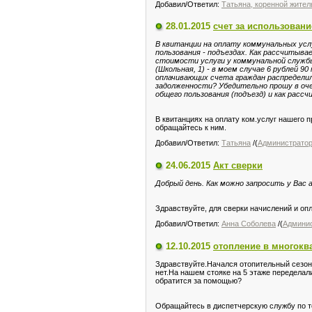
Добавил/Ответил:
Татьяна, коренной жите
28.01.2015
счет за использовани
В квитанции на оплату коммунальных усл
пользования - подъездах. Как рассчитыв
стоимости услуги у коммунальной служб
(Школьная, 1) - в моем случае 6 рублей 
оплачивающих счета граждан распределил
задолженности? Убедительно прошу в оче
общего пользования (подъезд) и как расс
В квитанциях на оплату ком.услуг нашего 
обращайтесь к ним.
Добавил/Ответил:
Татьяна
/(
Администрато
24.06.2015
Акт сверки
Добрый день. Как можно запросить у Вас 
Здравствуйте, для сверки начислений и опл
Добавил/Ответил:
Анна Соболева
/(
Админи
12.10.2015
отопление в многокв
Здравствуйте.Начался отопительный сезон,
нет.На нашем стояке на 5 этаже переделали
обратится за помощью?
Обращайтесь в диспетчерскую службу по те