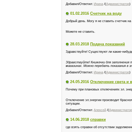
Добавил/Ответил:
Ирина
/(
Администратор
)
01.02.2016
Счетчик на воду
Добрый день. Могу я не ставить счетчик н
Можете не ставить.
28.03.2018
Подача показаний
Здравствуйте! Существуют ли какие-нибудь 
Здравствуйте! Книжечки для заполнения п
магазинах. Можно передать показания в э
Добавил/Ответил:
Ирина
/(
Администратор
)
24.05.2016
Отключение света и 
Почему при плановых отключениях эл. эне
Отключение эл.энергии производит Красно
ситуации.
Добавил/Ответил:
Алексей
/(
Администрато
14.06.2018
справки
где взять справки об отсутствии задолженн