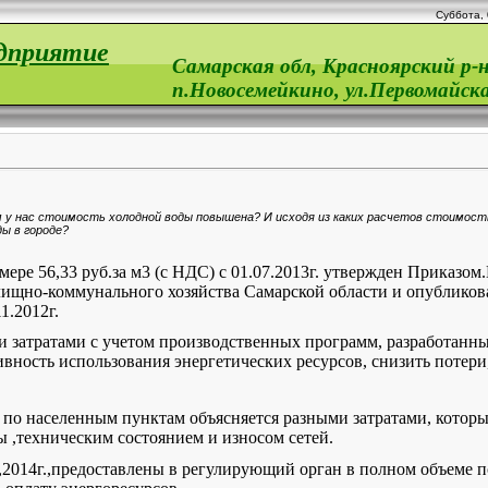
Суббота, 
дприятие
Самарская обл, Красноярский р-н
п.Новосемейкино, ул.Первомайска
чем у нас стоимость холодной воды повышена? И исходя из каких расчетов стоимост
ы в городе?
змере 56,33 руб.за м3 (с НДС) с 01.07.2013г. утвержден Приказом.
ищно-коммунального хозяйства Самарской области и опублико
1.2012г.
и затратами с учетом производственных программ, разработанн
ность использования энергетических ресурсов, снизить потери,
по населенным пунктам объясняется разными затратами, которы
 ,техническим состоянием и износом сетей.
г.,2014г.,предоставлены в регулирующий орган в полном объеме