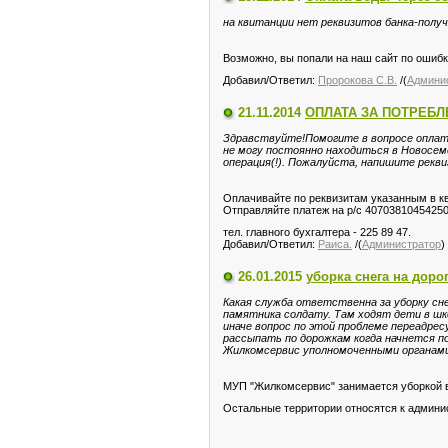
на квитанции нет реквизитов банка-получ
Возможно, вы попали на наш сайт по ошиб
Добавил/Ответил:
Пророкова С.В.
/(
Админи
21.11.2014
ОПЛАТА ЗА ПОТРЕБЛ
Здравствуйте!Помогите в вопросе оплаты
не могу постоянно находиться в Новосем
операция(!). Пожалуйста, напишите рекви
Оплачивайте по реквизитам указанным в кв
Отправляйте платеж на р/с 40703810454250
тел. главного бухгалтера - 225 89 47.
Добавил/Ответил:
Раиса.
/(
Администратор
)
26.01.2015
уборка снега на доро
Какая служба ответственна за уборку сне
памятника солдату. Там ходят дети в шк
иначе вопрос по этой проблеме переадрес
рассыпать по дорожкам когда начнется п
Жилкомсервис уполномоченными органам
МУП "Жилкомсервис" занимается уборкой 
Остальные территории относятся к админи