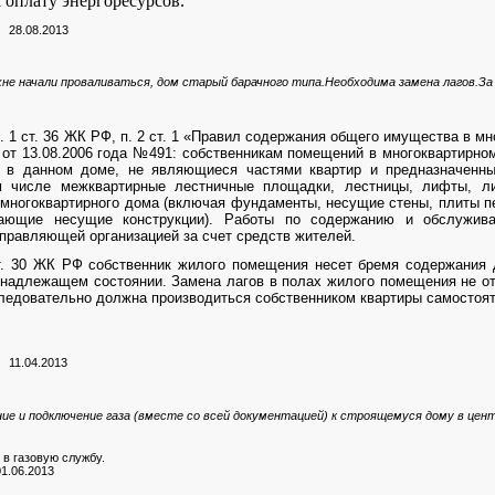
 оплату энергоресурсов.
 28.08.2013
хне начали проваливаться, дом старый барачного типа.Необходима замена лагов.З
. 1 ст. 36 ЖК РФ, п. 2 ст. 1 «Правил содержания общего имущества в 
от 13.08.2006 года №491: собственникам помещений в многоквартирно
 в данном доме, не являющиеся частями квартир и предназначенн
 числе межквартирные лестничные площадки, лестницы, лифты, л
многоквартирного дома (включая фундаменты, несущие стены, плиты пе
ающие несущие конструкции). Работы по содержанию и обслужив
правляющей организацией за счет средств жителей.
ст. 30 ЖК РФ собственник жилого помещения несет бремя содержания 
надлежащем состоянии. Замена лагов в полах жилого помещения не от
ледовательно должна производиться собственником квартиры самостоят
 11.04.2013
ие и подключение газа (вместе со всей документацией) к строящемуся дому в цент
в газовую службу.
1.06.2013