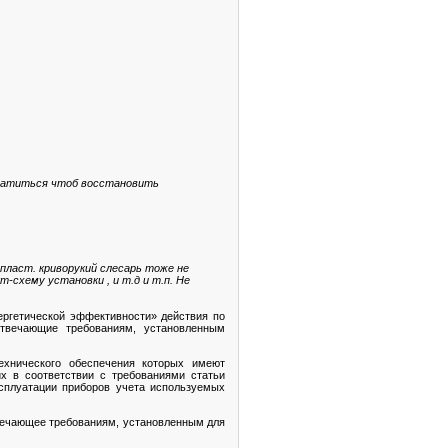
братиться чтоб восстановить
пласт. криворукий слесарь тоже не
схему установки , и т.д и т.п. Не
нергетической эффективности
» д
ействия по
отвечающие требованиям, установленным
технического обеспечения которых имеют
х в соответствии с требованиями статьи
ксплуатации приборов учета используемых
твечающее требованиям, установленным для