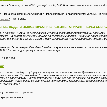
ателя "Красноярского ЖКХ" Нужно р/с, ИНН, БИК. Невозможно оплатить за расход в
ке. Наша организация обслуживает п.Новосемейкино, к Красноярскому ЖКХ мы никак н
стратор
) 18.11.2014
ЕНИЕ ВОДЫ И ВЫВОЗ МУСОРА В РЕЖИМЕ "ОНЛАЙН" ЧЕРЕЗ СБЕРБ
 в режиме"Онлайн" за воду и вывоз мусора в частном секторе(Рабочий переулок) ,
ейкино. На вашем сайте есть ссылка по реквизитам оплаты- но она не открывает
зиты для оплаты в онлайн. С кем я могу созвониться, чтобы проверить прошел ли 
итанции. Оплата через Сбербанк Онлайн доступна для всех желающих, платежи к нам
000167, если не доступен указанный в квитанции.
 21.11.2014
гах
га с дорог и вообще за уборку территории пос. Новосемейкино? Думаю ответ на во
олу и из школы. Да что ходят, буквально занимаются скалолазаньем и прокладыван
уется в прокуратуру. Сейчас похолодало, и там, где все же дорожки почищены, стал
отепление? И последний вопрос: когда в последний раз проводилась проверка фин
и? Может пора?
внутридомовых территорий.
страции поселения.