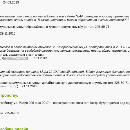
) 24.09.2013
 касаемый отопления по улице Советской в доме №44. Батареи всю зиму практическ
квартире очень холодно. В какие инстанции можно обратиться с этим вопросом???
унальных услуг обращайтесь в диспетчерскую службу по тел. 225-89-71.
29.11.2013
вывоза и сбора бытовых отходов. с. Старосемейкино ул. Кооперативная д 29-1-0 1ч
это делается в свободной форме получатель, реквизиты, месяц, адрес, фамилия, 
итам, указанным в квитанции.
.
/(
Администратор
) 02.11.2013
тной квартире по улице Мира,11-10 (первый подъезд). В двух комнатах батареи 
 причиной недостаточной подачи тепла в дом? В какие сроки будет устранена неп
зания коммунальных услуг, делайте заявку в диспетчерскую службу по тел. 225-89-71.
инистратор
) 21.11.2013
тройству.
ойству ул. Радио 20б еще 2017 г., но результатов пока нет. Когда будет сделан вод по
л. 225-89-62
бербанк онлайн